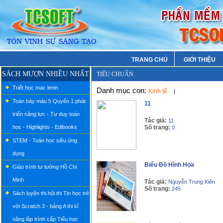
TRANG CHỦ
GIỚI THIỆU
SÁCH MƯỢN NHIỀU NHẤT
TIÊU CHUẨN
Triết học mac lenin
Danh mục con:
Kinh tế
|
Toán bảy màu 5 Quyển 1 phát
11
triển năng lực - Tư duy toán
Tác giả:
11
học - Highlights - Edibooks
Số trang:
0
STEM - Toán học siêu ứng
dụng
Biểu Đồ Hình Họa
Giáo trình tư tưởng Hồ Chí
Minh
Tác giả:
Nguyễn Trung Kiên
Số trang:
245
Sách luyện thi hội thi Tin học trẻ
với Scratch 3 - bảng A thi kĩ
năng lập trình cấp Tiểu học