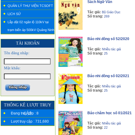
Sách Ngữ Văn
QUẢN LÝ THƯ VIỆN TCSOFT
Tác giả:
Bộ Giáo Dục
LỊCH SỬ
Số trang:
269
Lắp đặt 02 ngăn lộ 110kV tại
trạm biến áp 500kV Quảng Ninh
Báo nhi đồng số 52/2020
TÀI KHOẢN
Tác giả:
Nhiều tác giả
Tên đăng nhập:
Số trang:
25
Mật khẩu:
Báo nhi đồng số 02/2021
Tác giả:
Nhiều tác giả
Số trang:
25
THỐNG KÊ LƯỢT TRUY
Báo chăm học số 01/2021
Đang truy cập : 8
CẬP
Lượt truy cập : 731,680
Tác giả:
Nhiều tác giả
Số trang:
22