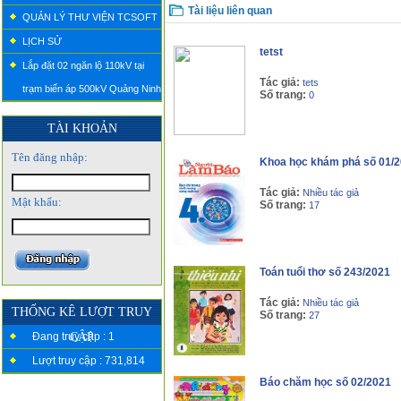
Tài liệu liên quan
QUẢN LÝ THƯ VIỆN TCSOFT
LỊCH SỬ
tetst
Lắp đặt 02 ngăn lộ 110kV tại
Tác giả:
tets
trạm biến áp 500kV Quảng Ninh
Số trang:
0
TÀI KHOẢN
Tên đăng nhập:
Khoa học khám phá số 01/
Tác giả:
Nhiều tác giả
Mật khẩu:
Số trang:
17
Toán tuổi thơ số 243/2021
Tác giả:
Nhiều tác giả
THỐNG KÊ LƯỢT TRUY
Số trang:
27
Đang truy cập : 1
CẬP
Lượt truy cập : 731,814
Báo chăm học số 02/2021